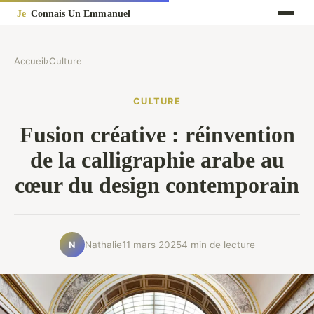
Accueil
›
Culture
CULTURE
Fusion créative : réinvention
de la calligraphie arabe au
cœur du design contemporain
Nathalie
11 mars 2025
4 min de lecture
N