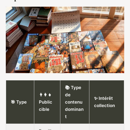
📚 Type
👨‍👩‍👧
de
✨ Intérêt
🎯 Type
Public
contenu
collection
cible
dominan
t