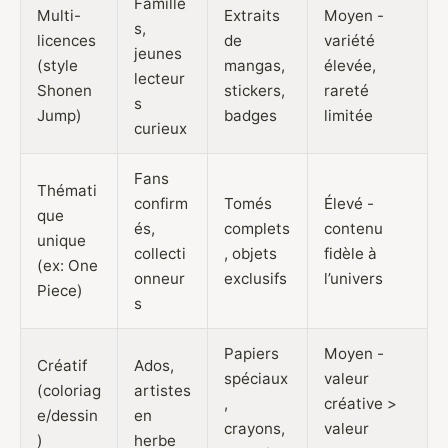
Famille
Multi-
Extraits
Moyen -
s,
licences
de
variété
jeunes
(style
mangas,
élevée,
lecteur
Shonen
stickers,
rareté
s
Jump)
badges
limitée
curieux
Fans
Thémati
confirm
Tomés
Élevé -
que
és,
complets
contenu
unique
collecti
, objets
fidèle à
(ex: One
onneur
exclusifs
l’univers
Piece)
s
Papiers
Moyen -
Créatif
Ados,
spéciaux
valeur
(coloriag
artistes
,
créative >
e/dessin
en
crayons,
valeur
)
herbe